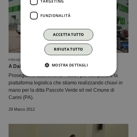
TARGETING
FUNZIONALITÀ
ACCETTA TUTTO
RIFIUTA TUTTO
PROGETTAZIONE
MOSTRA DETTAGLI
A Daily dose of Dolmen #31
Proseguono alacremente i lavori per completare la
piattaforma logistica che stiamo realizzando chiavi in
mano per la ditta Pascolo Verde srl nel Cmune di
Carini (PA).
29 Marzo 2012