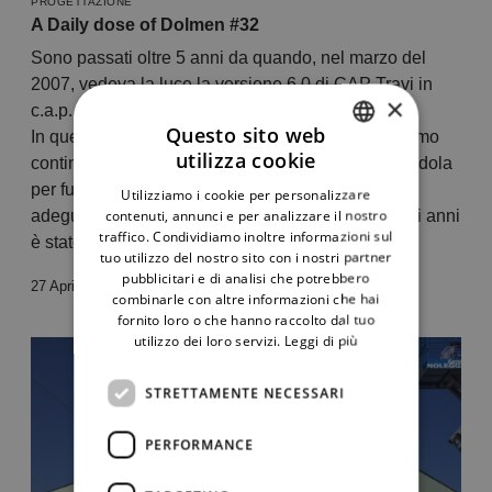
PROGETTAZIONE
A Daily dose of Dolmen #32
Sono passati oltre 5 anni da quando, nel marzo del
2007, vedeva la luce la versione 6.0 di CAP Travi in
×
c.a.p.
Questo sito web
In questi 5 anni non ci siamo affatto fermati. Abbiamo
utilizza cookie
continuato a lavorare su quella versione migliorandola
ITALIAN
per funzionalità, eliminando qualche errore,
Utilizziamo i cookie per personalizzare
ENGLISH
contenuti, annunci e per analizzare il nostro
adeguandola allo sviluppo normativo che in questi anni
traffico. Condividiamo inoltre informazioni sul
è stato davvero tumultuoso.
tuo utilizzo del nostro sito con i nostri partner
pubblicitari e di analisi che potrebbero
27 Aprile 2012
combinarle con altre informazioni che hai
fornito loro o che hanno raccolto dal tuo
utilizzo dei loro servizi.
Leggi di più
STRETTAMENTE NECESSARI
PERFORMANCE