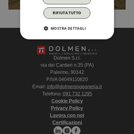
RIFIUTA TUTTO
MOSTRA DETTAGLI
Dolmen S.r.l.
via dei Cantieri n.35 (PA)
Palermo, 90142
P.IVA 04049110820
Email:
info@dolmeningegneria.it
Telefono:
091 732 1295
Cookie Policy
Privacy Policy
Lavora con noi
Certificazioni