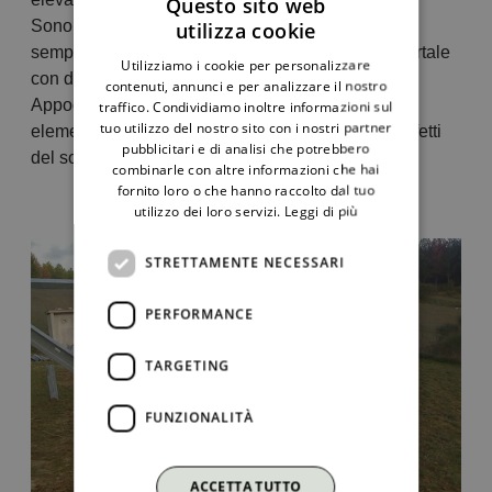
Questo sito web
Sono previste tipologie di strutture monopilastro,
utilizza cookie
ITALIAN
semplicemente infisso nel terreno, e strutture a portale
Utilizziamo i cookie per personalizzare
ENGLISH
con doppio pilastrino di appoggio al suolo.
contenuti, annunci e per analizzare il nostro
Appoggi da zavorrare se non si vuole che l’altro
traffico. Condividiamo inoltre informazioni sul
tuo utilizzo del nostro sito con i nostri partner
elemento della natura, il vento, non vanifichi gli effetti
pubblicitari e di analisi che potrebbero
del sole.
combinarle con altre informazioni che hai
fornito loro o che hanno raccolto dal tuo
utilizzo dei loro servizi.
Leggi di più
STRETTAMENTE NECESSARI
PERFORMANCE
TARGETING
FUNZIONALITÀ
ACCETTA TUTTO