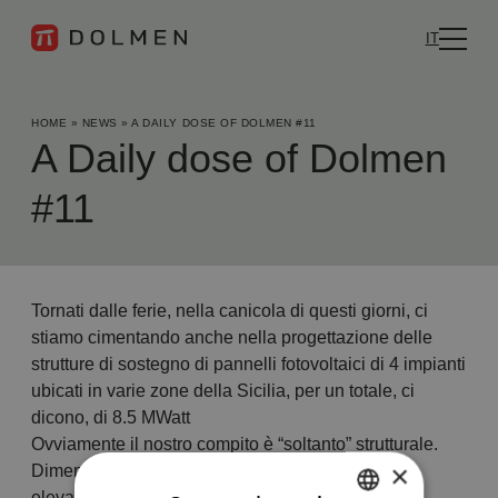
IT
HOME
»
NEWS
»
A DAILY DOSE OF DOLMEN #11
A Daily dose of Dolmen
#11
Tornati dalle ferie, nella canicola di questi giorni, ci
stiamo cimentando anche nella progettazione delle
strutture di sostegno di pannelli fotovoltaici di 4 impianti
ubicati in varie zone della Sicilia, per un totale, ci
dicono, di 8.5 MWatt
Ovviamente il nostro compito è “soltanto” strutturale.
×
Dimensionamento delle strutture metalliche in
elevazione, e loro fondazioni.