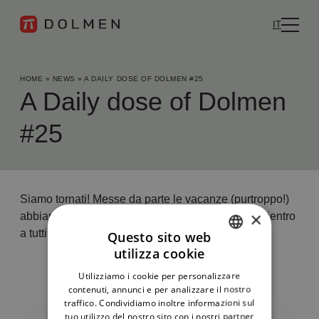
IT
HOME
»
NEWS
»
A DAILY DOSE OF DOLMEN #25
A Daily dose of Dolmen
#25
Siamo tornati! Messe da parte le vacanze (purtroppo!)
×
abbiamo ripreso la nostra normale attività. Buon rientro
a tutti!
Questo sito web
utilizza cookie
ITALIAN
Utilizziamo i cookie per personalizzare
ENGLISH
contenuti, annunci e per analizzare il nostro
traffico. Condividiamo inoltre informazioni sul
tuo utilizzo del nostro sito con i nostri partner