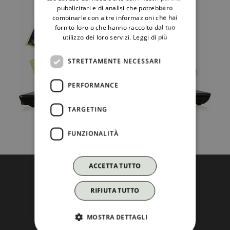
pubblicitari e di analisi che potrebbero
combinarle con altre informazioni che hai
fornito loro o che hanno raccolto dal tuo
utilizzo dei loro servizi.
Leggi di più
STRETTAMENTE NECESSARI
PERFORMANCE
TARGETING
FUNZIONALITÀ
ACCETTA TUTTO
RIFIUTA TUTTO
Dolmen S.r.l.
MOSTRA DETTAGLI
via dei Cantieri n.35 (PA)