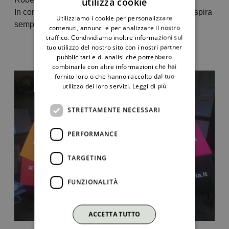
utilizza cookie
ITALIAN
In compenso oggi è arrivato un pò di colore e si respira
Utilizziamo i cookie per personalizzare
ENGLISH
sempre di più l’aria dell’estate.
contenuti, annunci e per analizzare il nostro
traffico. Condividiamo inoltre informazioni sul
tuo utilizzo del nostro sito con i nostri partner
pubblicitari e di analisi che potrebbero
combinarle con altre informazioni che hai
fornito loro o che hanno raccolto dal tuo
utilizzo dei loro servizi.
Leggi di più
STRETTAMENTE NECESSARI
PERFORMANCE
TARGETING
FUNZIONALITÀ
ACCETTA TUTTO