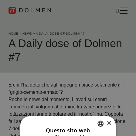
IT
HOME
»
NEWS
»
A DAILY DOSE OF DOLMEN #7
A Daily dose of Dolmen
#7
E chi l’ha detto che agli ingegneri piace solamente il
“grigio-cemento-armato”?
Poche le news del momento, i lavori sui centri
commerciali volgono al termine tra varie peripezie, le
lottizzazioni fanno tribolare ed il “nostro” ing. Coppola
×
fa i salti mortali per portare alla fine la famosa versione
7 del CAP.
Questo sito web
Robe da ingegneri insomma…