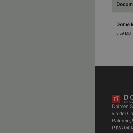
Docume
Dome M
5.59 MB
Dolmen S.r
via dei Ca
Palermo,
P.IVA 04