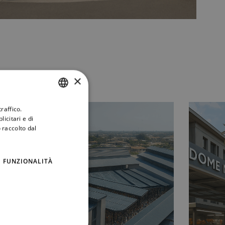
o
×
raffico.
ITALIAN
icitari e di
ENGLISH
 raccolto dal
FUNZIONALITÀ