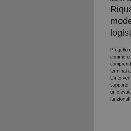
Riqua
mode
logis
Progetto d
commercial
comprende
terminal a
L’interven
supporto,
un’elevata
funzionalit