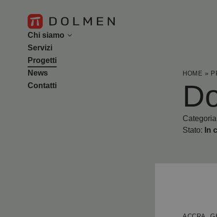
Chi siamo
Servizi
L’azienda
Progetti
Il team
News
HOME
»
P
Do
Contatti
Categoria
Stato:
In 
ACCRA, 