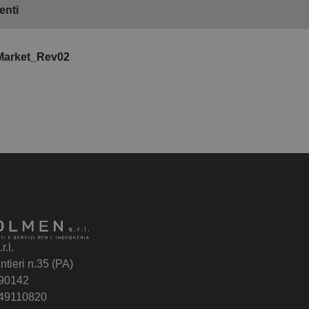
nti
arket_Rev02
.l.
ntieri n.35 (PA)
 90142
049110820