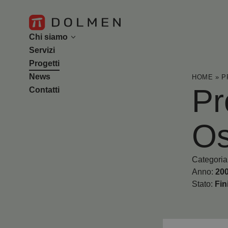
Chi siamo
Servizi
L’azienda
Progetti
Il team
News
HOME
»
P
Pr
Contatti
Os
Categoria
Anno:
20
Stato:
Fin