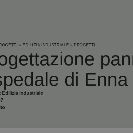
ROGETTI
»
EDILIZIA INDUSTRIALE
»
PROGETTI
ogettazione pann
pedale di Enna
:
Edilizia industriale
07
ito