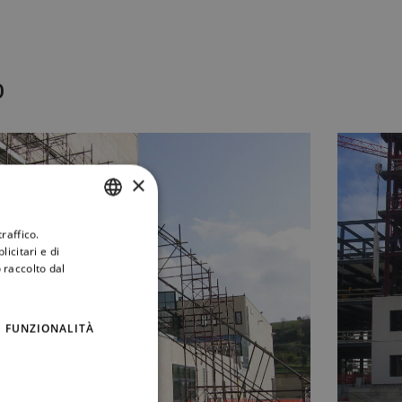
o
×
raffico.
ITALIAN
icitari e di
ENGLISH
 raccolto dal
FUNZIONALITÀ