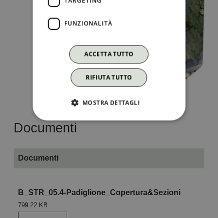
TARGETING
FUNZIONALITÀ
ACCETTA TUTTO
RIFIUTA TUTTO
MOSTRA DETTAGLI
Documenti
Documenti
B_STR_05.4-Padiglione_Copertura&Sezioni
799.22 KB