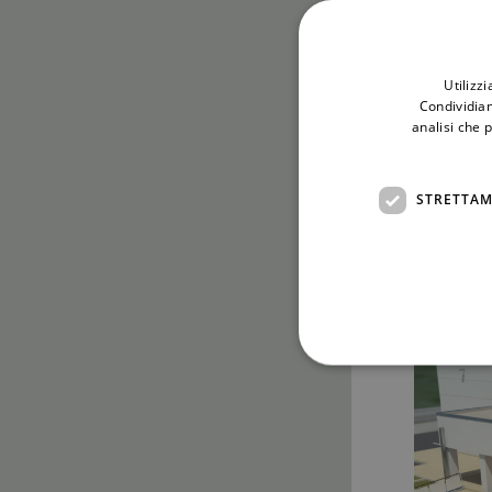
Utilizz
Condividiam
analisi che 
STRETTAM