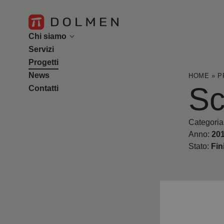
Chi siamo
Servizi
L’azienda
Progetti
Il team
News
HOME
»
P
Sc
Contatti
Categoria
Anno:
20
Stato:
Fin