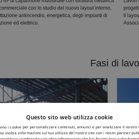
0 m² di capannone industriale con struttura metallica
Lavori
à commerciale con lo studio del nuovo layout interno,
proget
ttazione antincendio, energetica, degli impianti di
Il layo
zione ed elettrico.
Associ
Fasi di lav
Questo sito web utilizza cookie
iamo i cookie per personalizzare contenuti, annunci e per analizzare il nostro t
o inoltre informazioni sul tuo utilizzo del nostro sito con i nostri partner pubbl
potrebbero combinarle con altre informazioni che hai fornito loro o che hanno