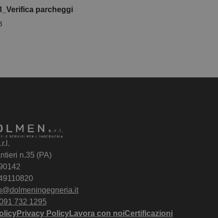
_Verifica parcheggi
B
.l.
ntieri n.35 (PA)
 90142
049110820
fo@dolmeningegneria.it
091 732 1295
olicy
Privacy Policy
Lavora con noi
Certificazioni