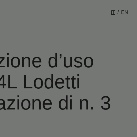
IT
EN
zione d’uso
4L Lodetti
zazione di n. 3