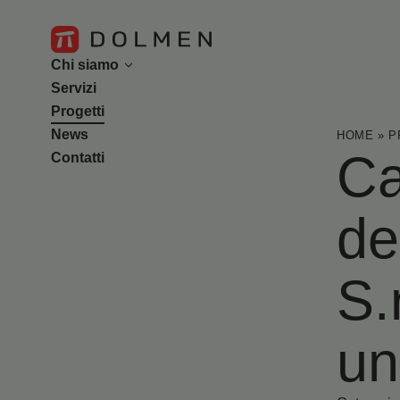
Chi siamo
Servizi
L’azienda
Progetti
Il team
News
HOME
»
P
Ca
Contatti
de
S.
un