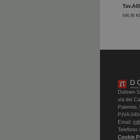
Tav.A08
546.95 K
Dolmen S.r
via dei Ca
Palermo,
P.IVA 04
Email:
in
Telefono:
Cookie P