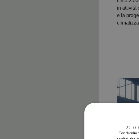
circa 2.00
in attivit
e la proge
climatizza
Utilizz
Condividiam
analisi che 