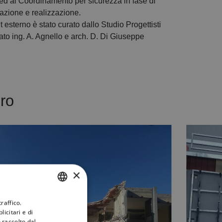
 ed al Coordinamento per sicurezza in fase di
tazione e realizzazione.
ut esterno è stato curato dallo Studio Progettisti
ato ing. A. Agnello e arch. D. Di Giuseppe
oro
×
raffico.
ITALIAN
icitari e di
ENGLISH
 raccolto dal