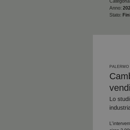
Categoria
Anno:
20
Stato:
Fin
PALERMO
Cambi
vendi
Lo studi
industri
L’interven