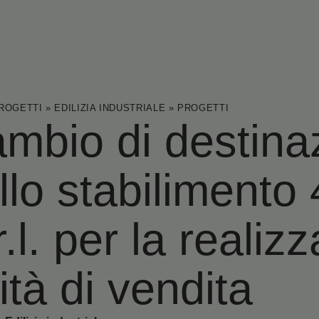
ROGETTI
»
EDILIZIA INDUSTRIALE
»
PROGETTI
mbio di destina
llo stabilimento 
r.l. per la realiz
ità di vendita