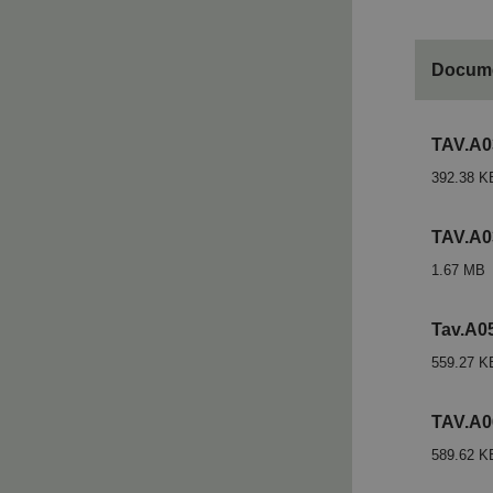
Docume
TAV.A03
392.38 K
TAV.A0
1.67 MB
Tav.A05
559.27 K
TAV.A0
589.62 K