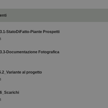
nti
.1-StatoDiFatto-Piante Prospetti
B
3.3-Documentazione Fotografica
.2_Variante al progetto
B
6_Scarichi
B